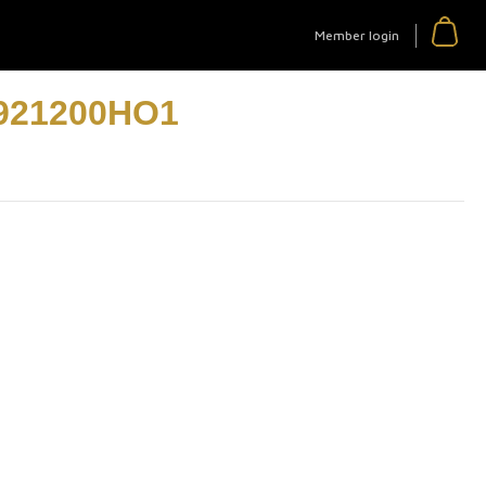
Member login
1921200HO1