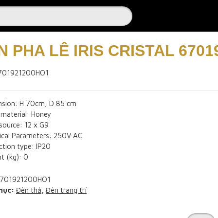
N PHA LÊ IRIS CRISTAL 670
701921200HO1
nsion: H 70cm, D 85 cm
 material: Honey
 source: 12 x G9
rical Parameters: 250V AC
ction type: IP20
t (kg): 0
701921200HO1
mục:
Đèn thả
,
Đèn trang trí