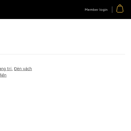
Member login
ang trí
,
Đèn vách
điển