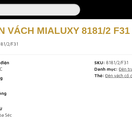
N VÁCH MIALUXY 8181/2 F31
181/2/F31
điện
SKU:
8181/2/F31
C
Danh mục:
Đèn tr
Thẻ:
Đèn vách cổ 
ng
óng
ứ
òa Séc