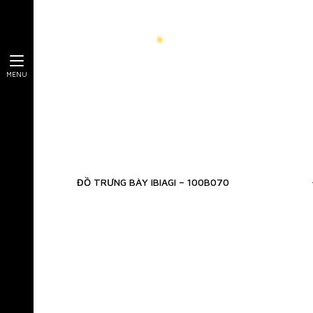
ĐÈN EGLO PROJECT
ĐÈN MIALUXY PROJECT
MENU
ĐỒ TRƯNG BÀY IBIAGI – 100B070