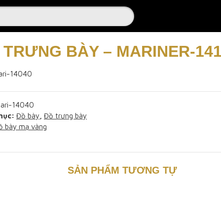
 TRƯNG BÀY – MARINER-141
ari-14040
ari-14040
mục:
Đồ bày
,
Đồ trưng bày
ồ bày mạ vàng
SẢN PHẨM TƯƠNG TỰ