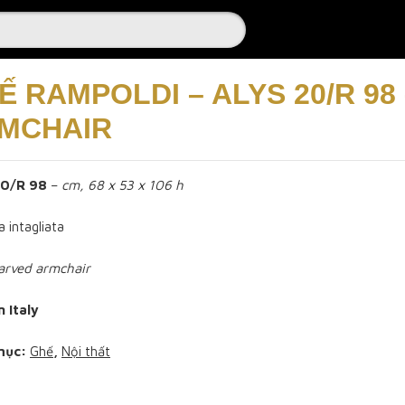
Ế RAMPOLDI – ALYS 20/R 98
MCHAIR
20/R 98
–
cm, 68 x 53 x 106 h
a intagliata
arved armchair
n Italy
mục:
Ghế
,
Nội thất