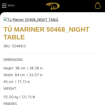
MENU
ĐÈN TRANG TRÍ
TỦ MARINER 50468_NIGHT
NỘI THẤT
ĐÈN THẢ
TABLE
ĐÈN ỐP TRẦN
BÀN
SKU:
50468.0
ĐÈN VÁCH
GHẾ
ĐÈN BÀN
DIMENSIONS:
SOFA
ĐÈN SÀN
Height: 98 cm. | 38,58 in.
TỦ & CONSOLE
Width: 84 cm. | 33,07 in.
GƯƠNG
45 cm. | 17,72 in.
ĐỒ GIA DỤNG
WEIGHT:
55,00 kg | 121,15 lb
ĐỒ TRƯNG BÀY
DỤNG CỤ & BẾP
FINISHES