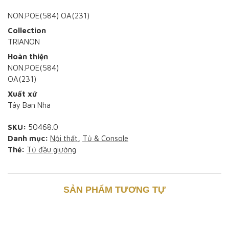
ĐỒ DÙNG PHA LÊ
NON.POE(584) OA(231)
ĐÈN EGLO PROJECT
ĐỒ BÀY
ĐỒ DÙNG THUỶ TINH
Collection
ĐỒNG HỒ
ĐÈN MIALUXY PROJECT
TRIANON
ĐỒ DÙNG GỐM SỨ
PHA LÊ
Hoàn thiện
NON.POE(584)
THUỶ TINH MURANO
OA(231)
Xuất xứ
Tây Ban Nha
SKU:
50468.0
Danh mục:
Nội thất
,
Tủ & Console
Thẻ:
Tủ đầu giường
SẢN PHẨM TƯƠNG TỰ